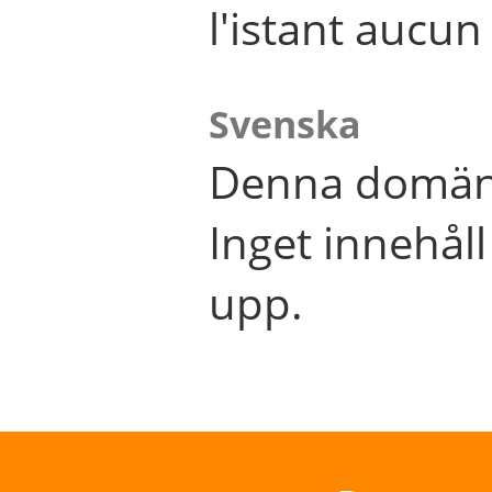
l'istant aucu
Svenska
Denna domän 
Inget innehål
upp.